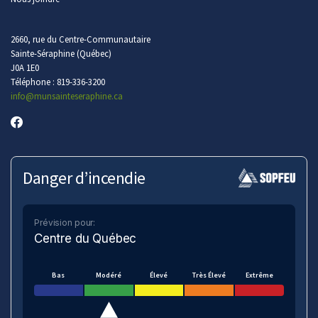
2660, rue du Centre-Communautaire
Sainte-Séraphine (Québec)
J0A 1E0
Téléphone : 819-336-3200
info
@munsainteseraphine.ca
Danger d’incendie
Prévision pour:
Centre du Québec
Bas
Modéré
Élevé
Très Élevé
Extrême