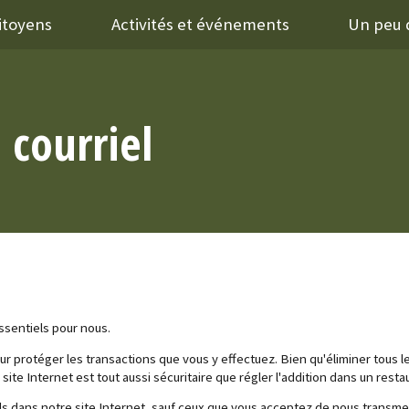
citoyens
Activités et événements
Un peu d
 courriel
ssentiels pour nous.
our protéger les transactions que vous y effectuez. Bien qu'éliminer tous 
site Internet est tout aussi sécuritaire que régler l'addition dans un resta
 dans notre site Internet, sauf ceux que vous acceptez de nous transmet