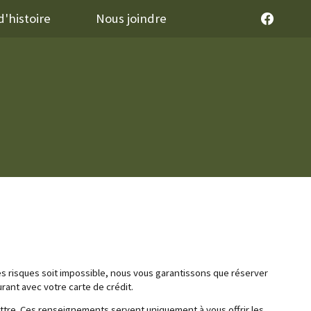
'histoire
Nous joindre
les risques soit impossible, nous vous garantissons que réserver
urant avec votre carte de crédit.
tre. Ces renseignements servent uniquement à vous offrir les